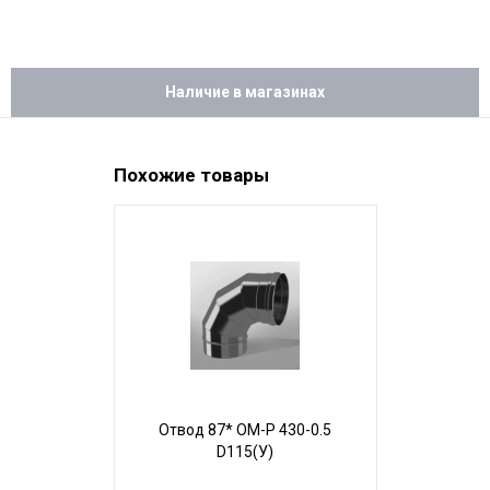
Наличие в магазинах
Похожие товары
Отвод 87* ОМ-Р 430-0.5
Шибер ШМ
D115(У)