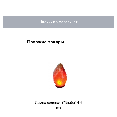
Наличие в магазинах
Похожие товары
Лампа соляная ("Глыба" 4-6
Подсве
кг)
(шар