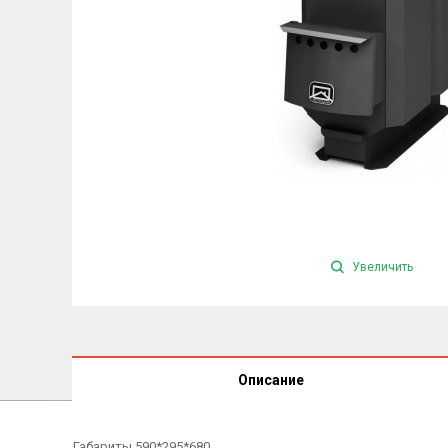
Увеличить
Описание
Габариты 590*295*680