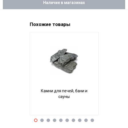
Наличие в магазинах
Похожие товары
Камни для печей, бани и
Камни для
сауны