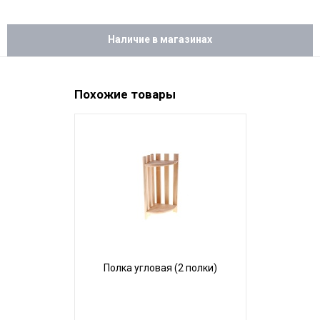
Наличие в магазинах
Похожие товары
П
Полка угловая (2 полки)
полотен