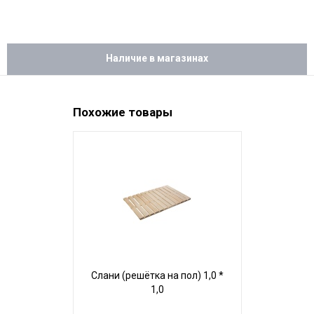
Наличие в магазинах
Похожие товары
Слани (решётка на пол) 1,0 *
Слани (решё
1,0