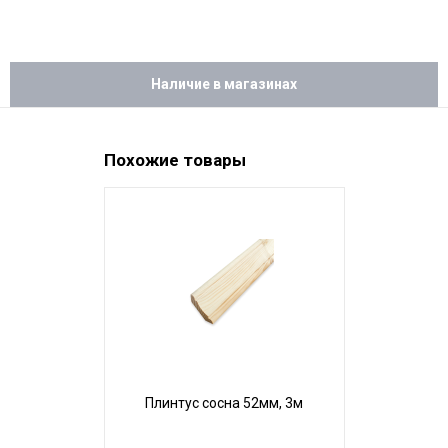
Наличие в магазинах
Похожие товары
Плинтус сосна 52мм, 3м
Уголок с