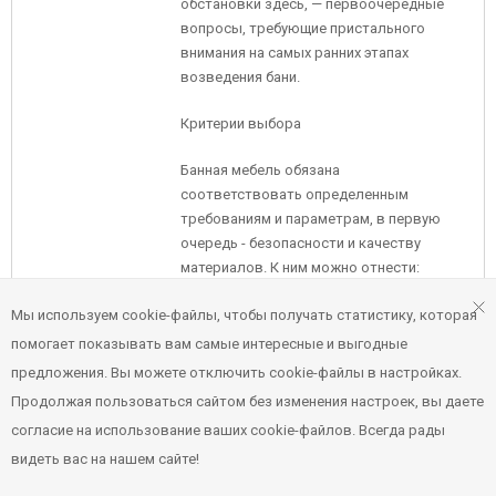
обстановки здесь, — первоочередные
вопросы, требующие пристального
внимания на самых ранних этапах
возведения бани.
Критерии выбора
Банная мебель обязана
соответствовать определенным
требованиям и параметрам, в первую
очередь - безопасности и качеству
материалов. К ним можно отнести:
Мы используем cookie-файлы, чтобы получать статистику, которая
влагостойкость;
помогает показывать вам самые интересные и выгодные
устойчивость к появлению грибка и
предложения. Вы можете отключить cookie-файлы в настройках.
плесени;
Продолжая пользоваться сайтом без изменения настроек, вы даете
достаточная проветриваемость, в
согласие на использование ваших cookie-файлов. Всегда рады
особенности это касается шкафов
видеть вас на нашем сайте!
для одежды;