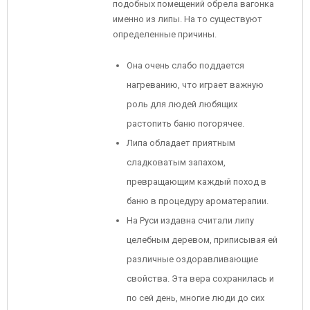
подобных помещений обрела вагонка
именно из липы. На то существуют
определенные причины.
Она очень слабо поддается
нагреванию, что играет важную
роль для людей любящих
растопить баню погорячее.
Липа обладает приятным
сладковатым запахом,
превращающим каждый поход в
баню в процедуру ароматерапии.
На Руси издавна считали липу
целебным деревом, приписывая ей
различные оздоравливающие
свойства. Эта вера сохранилась и
по сей день, многие люди до сих