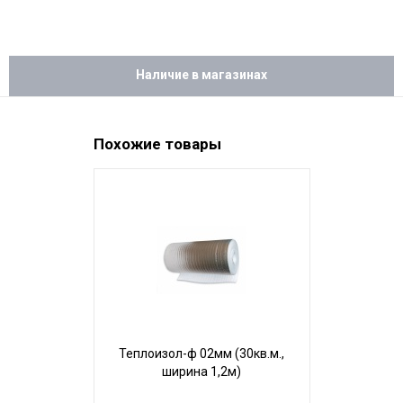
Наличие в магазинах
Похожие товары
Теплоизол-ф 02мм (30кв.м.,
Фольга д
ширина 1,2м)
(ширина
УР