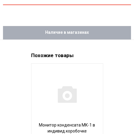
Наличие в магазинах
Похожие товары
Монитор конденсата МК-1 в
Термоме
индивид.коробочке
ТБС-68 