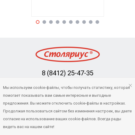
8 (8412) 25-47-35
Заказать обратный звонок
Мы используем cookie-файлы, чтобы получать статистику, которая
info@stolarius.ru
помогает показывать вам самые интересные и выгодные
предложения. Вы можете отключить cookie-файлы в настройках.
Продолжая пользоваться сайтом без изменения настроек, вы даете
© 2022 Столяриус — Интернет-магазин товаров для бани и сауны в
согласие на использование ваших cookie-файлов. Всегда рады
Пензе и Пензенской области
видеть вас на нашем сайте!
Техническая поддержка —
njsoft.dev