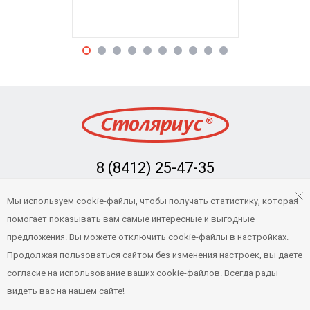
индив
8 (8412) 25-47-35
Заказать обратный звонок
Мы используем cookie-файлы, чтобы получать статистику, которая
info@stolarius.ru
помогает показывать вам самые интересные и выгодные
предложения. Вы можете отключить cookie-файлы в настройках.
Продолжая пользоваться сайтом без изменения настроек, вы даете
© 2022 Столяриус — Интернет-магазин товаров для бани и сауны в
согласие на использование ваших cookie-файлов. Всегда рады
Пензе и Пензенской области
видеть вас на нашем сайте!
Техническая поддержка —
njsoft.dev