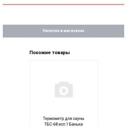
Наличие в магазинах
Похожие товары
Термометр для сауны
Часы песо
ТБС-68 исп.1 Банька
для сауны Ч