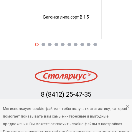
Вагонка липа сорт В 1.5
Вагонка л
8 (8412) 25-47-35
Заказать обратный звонок
Мы используем cookie-файлы, чтобы получать статистику, которая
info@stolarius.ru
помогает показывать вам самые интересные и выгодные
предложения. Вы можете отключить cookie-файлы в настройках.
Продолжая пользоваться сайтом без изменения настроек, вы даете