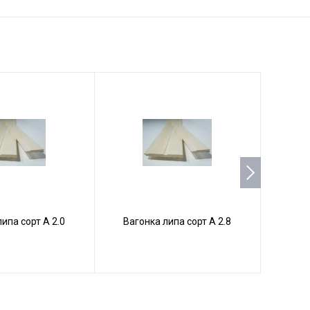
ипа сорт А 2.0
Вагонка липа сорт А 2.8
Ваго