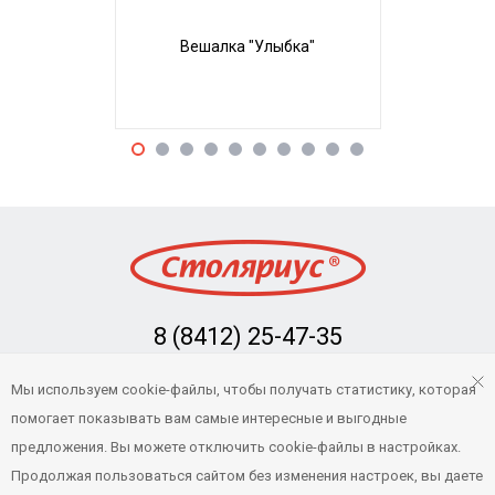
Вешалка "Улыбка"
Вешал
8 (8412) 25-47-35
Заказать обратный звонок
Мы используем cookie-файлы, чтобы получать статистику, которая
info@stolarius.ru
помогает показывать вам самые интересные и выгодные
предложения. Вы можете отключить cookie-файлы в настройках.
Продолжая пользоваться сайтом без изменения настроек, вы даете
© 2022 Столяриус — Интернет-магазин товаров для бани и сауны в