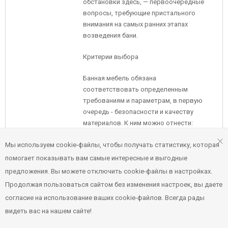
обстановки здесь, — первоочередные
вопросы, требующие пристального
внимания на самых ранних этапах
возведения бани.
Критерии выбора
Банная мебель обязана
соответствовать определенным
требованиям и параметрам, в первую
очередь - безопасности и качеству
материалов. К ним можно отнести:
Мы используем cookie-файлы, чтобы получать статистику, которая
влагостойкость;
помогает показывать вам самые интересные и выгодные
устойчивость к появлению грибка и
предложения. Вы можете отключить cookie-файлы в настройках.
плесени;
Продолжая пользоваться сайтом без изменения настроек, вы даете
достаточная проветриваемость, в
согласие на использование ваших cookie-файлов. Всегда рады
особенности это касается шкафов
видеть вас на нашем сайте!
для одежды;