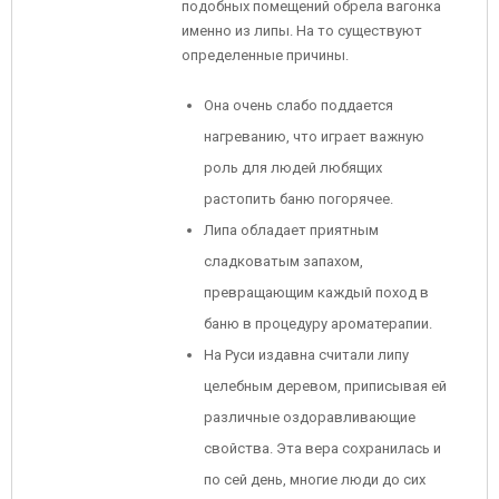
подобных помещений обрела вагонка
именно из липы. На то существуют
определенные причины.
Она очень слабо поддается
нагреванию, что играет важную
роль для людей любящих
растопить баню погорячее.
Липа обладает приятным
сладковатым запахом,
превращающим каждый поход в
баню в процедуру ароматерапии.
На Руси издавна считали липу
целебным деревом, приписывая ей
различные оздоравливающие
свойства. Эта вера сохранилась и
по сей день, многие люди до сих