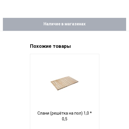
Наличие в магазинах
Похожие товары
Слани (решётка на пол) 1,0 *
Слани (решё
0,5