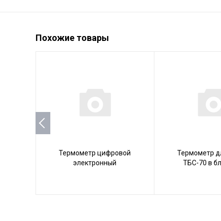
Похожие товары
Термометр цифровой
Термометр д
электронный
ТБС-70 в б
RST77110/IQ110 для сауны/
для барбекю с
радиодатчиком