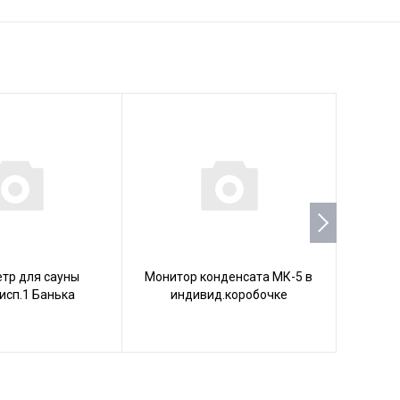
тр для сауны
Монитор конденсата МК-5 в
Тер
исп.1 Банька
индивид.коробочке
ТБС-