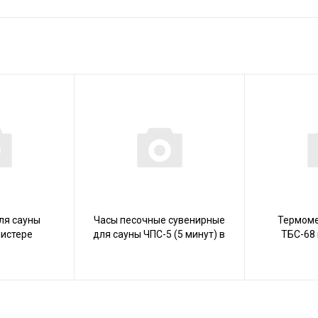
ля сауны
Часы песочные сувенирные
Термоме
листере
для сауны ЧПС-5 (5 минут) в
ТБС-68 
индивид.коробке