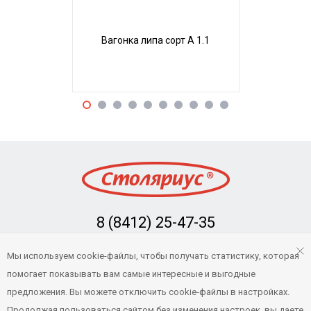
Вагонка липа сорт А 1.1
Вагонка л
8 (8412) 25-47-35
Заказать обратный звонок
Мы используем cookie-файлы, чтобы получать статистику, которая
info@stolarius.ru
помогает показывать вам самые интересные и выгодные
предложения. Вы можете отключить cookie-файлы в настройках.
Продолжая пользоваться сайтом без изменения настроек, вы даете