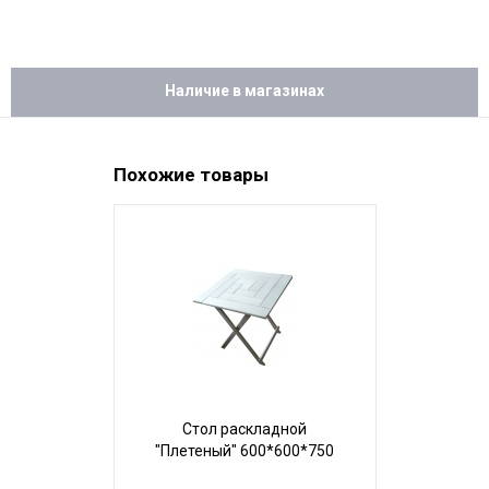
Наличие в магазинах
Похожие товары
Стол раскладной
Стол 
"Плетеный" 600*600*750
160