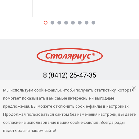
8 (8412) 25-47-35
Заказать обратный звонок
Мы используем cookie-файлы, чтобы получать статистику, которая
info@stolarius.ru
помогает показывать вам самые интересные и выгодные
предложения. Вы можете отключить cookie-файлы в настройках.
Продолжая пользоваться сайтом без изменения настроек, вы даете
© 2022 Столяриус — Интернет-магазин товаров для бани и сауны в
согласие на использование ваших cookie-файлов. Всегда рады
Пензе и Пензенской области
видеть вас на нашем сайте!
Техническая поддержка —
njsoft.dev