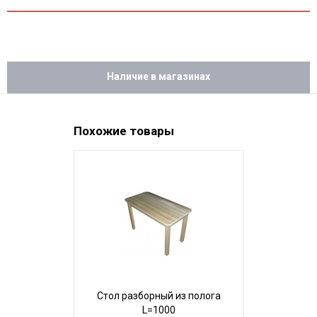
Наличие в магазинах
Похожие товары
Стол разборный из полога
Стол 
L=1000
"Квадратн