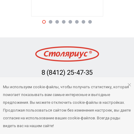
8 (8412) 25-47-35
Заказать обратный звонок
Мы используем cookie-файлы, чтобы получать статистику, которая
info@stolarius.ru
помогает показывать вам самые интересные и выгодные
предложения. Вы можете отключить cookie-файлы в настройках.
Продолжая пользоваться сайтом без изменения настроек, вы даете
© 2022 Столяриус — Интернет-магазин товаров для бани и сауны в
согласие на использование ваших cookie-файлов. Всегда рады
Пензе и Пензенской области
видеть вас на нашем сайте!
Техническая поддержка —
njsoft.dev