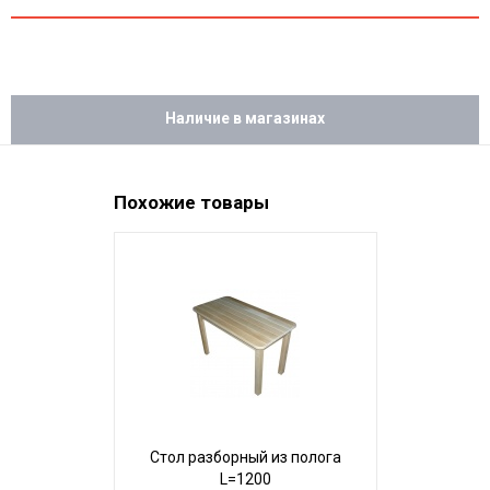
Наличие в магазинах
Похожие товары
Стол разборный из полога
Стол 
L=1200
100